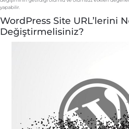
değişiminin getirdiği olumlu ve olumsuz etkileri değerle
yapabilir.
WordPress Site URL’lerini 
Değiştirmelisiniz?