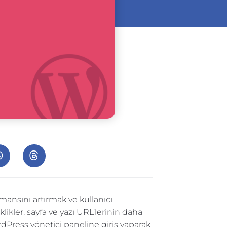
mansını artırmak ve kullanıcı
likler, sayfa ve yazı URL’lerinin daha
ordPress yönetici paneline giriş yaparak