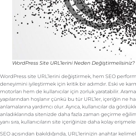
WordPress Site URL’lerini Neden Değiştirmelisiniz?
WordPress site URL’lerini değiştirmek, hem SEO performa
deneyimini iyileştirmek için kritik bir adımdır. Eski ve k
motorları hem de kullanıcılar için zorluk yaratabilir. Aram
yapılarından hoşlanır çünkü bu tür URL’ler, içeriğin n
anlamalarına yardımcı olur. Ayrıca, kullanıcılar da gördük
anladıklarında sitenizde daha fazla zaman geçirme eğilimin
yanı sıra, kullanıcıların site içeriğinize daha kolay erişmeler
SEO açısından bakıldığında, URL’lerinizin anahtar kelimel