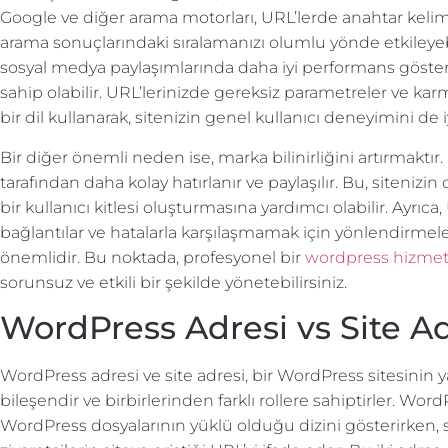
Google ve diğer arama motorları, URL’lerde anahtar kelimel
arama sonuçlarındaki sıralamanızı olumlu yönde etkileyebili
sosyal medya paylaşımlarında daha iyi performans göster
sahip olabilir. URL’lerinizde gereksiz parametreler ve karma
bir dil kullanarak, sitenizin genel kullanıcı deneyimini de iyi
Bir diğer önemli neden ise, marka bilinirliğini artırmaktır. 
tarafından daha kolay hatırlanır ve paylaşılır. Bu, sitenizi
bir kullanıcı kitlesi oluşturmasına yardımcı olabilir. Ayrıca,
bağlantılar ve hatalarla karşılaşmamak için yönlendirmele
önemlidir. Bu noktada, profesyonel bir
wordpress hizmet
sorunsuz ve etkili bir şekilde yönetebilirsiniz.
WordPress Adresi vs Site Ad
WordPress adresi ve site adresi, bir WordPress sitesinin 
bileşendir ve birbirlerinden farklı rollere sahiptirler. W
WordPress dosyalarının yüklü olduğu dizini gösterirken, s