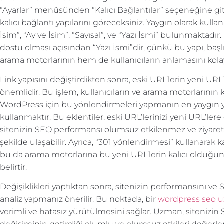
“Ayarlar” menüsünden “Kalıcı Bağlantılar” seçeneğine gi
kalıcı bağlantı yapılarını göreceksiniz. Yaygın olarak kulla
İsim”, “Ay ve İsim”, “Sayısal”, ve “Yazı İsmi” bulunmaktadır
dostu olması açısından “Yazı İsmi”dir, çünkü bu yapı, başl
arama motorlarının hem de kullanıcıların anlamasını kolayl
Link yapısını değiştirdikten sonra, eski URL’lerin yeni UR
önemlidir. Bu işlem, kullanıcıların ve arama motorlarının kı
WordPress için bu yönlendirmeleri yapmanın en yaygın yol
kullanmaktır. Bu eklentiler, eski URL’lerinizi yeni URL’ler
sitenizin SEO performansı olumsuz etkilenmez ve ziyaretçil
şekilde ulaşabilir. Ayrıca, “301 yönlendirmesi” kullanarak k
bu da arama motorlarına bu yeni URL’lerin kalıcı olduğu
belirtir.
Değişiklikleri yaptıktan sonra, sitenizin performansını ve 
analiz yapmanız önerilir. Bu noktada, bir
wordpress seo 
verimli ve hatasız yürütülmesini sağlar. Uzman, sitenizin S