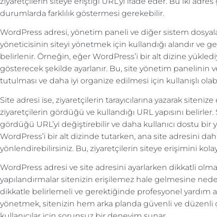
ziyaretçilerin siteye eriştiği URL’yi ifade eder. Bu iki adres 
durumlarda farklılık göstermesi gerekebilir.
WordPress adresi, yönetim paneli ve diğer sistem dosyalarını
yöneticisinin siteyi yönetmek için kullandığı alandır ve 
belirlenir. Örneğin, eğer WordPress’i bir alt dizine yükled
gösterecek şekilde ayarlanır. Bu, site yönetim panelini
tutulması ve daha iyi organize edilmesi için kullanışlı olabi
Site adresi ise, ziyaretçilerin tarayıcılarına yazarak sitenize 
ziyaretçilerin gördüğü ve kullandığı URL yapısını belirler. S
gördüğü URL’yi değiştirebilir ve daha kullanıcı dostu bir y
WordPress’i bir alt dizinde tutarken, ana site adresini dah
yönlendirebilirsiniz. Bu, ziyaretçilerin siteye erişimini kolaylaş
WordPress adresi ve site adresini ayarlarken dikkatli olm
yapılandırmalar sitenizin erişilemez hale gelmesine neden
dikkatle belirlemeli ve gerektiğinde profesyonel yardım al
yönetmek, sitenizin hem arka planda güvenli ve düzenli 
kullanıcılar için sorunsuz bir deneyim sunar.