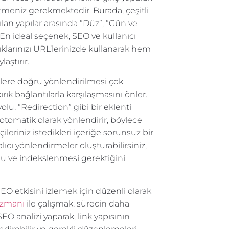
tmeniz gerekmektedir. Burada, çeşitli
nılan yapılar arasında “Düz”, “Gün ve
. En ideal seçenek, SEO ve kullanıcı
ıklarınızı URL’lerinizde kullanarak hem
aştırır.
L’lere doğru yönlendirilmesi çok
rık bağlantılarla karşılaşmasını önler.
u, “Redirection” gibi bir eklenti
e otomatik olarak yönlendirir, böylece
eriniz istedikleri içeriğe sorunsuz bir
alıcı yönlendirmeler oluşturabilirsiniz,
nu ve indekslenmesi gerektiğini
SEO etkisini izlemek için düzenli olarak
uzmanı
ile çalışmak, sürecin daha
EO analizi yaparak, link yapısının