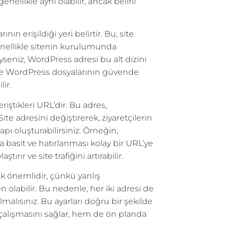
genellikle aynı olabilir, ancak belirli
n erişildiği yeri belirtir. Bu, site
genellikle sitenin kurulumunda
iyseniz, WordPress adresi bu alt dizini
n ve WordPress dosyalarının güvende
lir.
eriştikleri URL’dir. Bu adres,
ite adresini değiştirerek, ziyaretçilerin
apı oluşturabilirsiniz. Örneğin,
a basit ve hatırlanması kolay bir URL’ye
tırır ve site trafiğini artırabilir.
ak önemlidir, çünkü yanlış
 olabilir. Bu nedenle, her iki adresi de
malısınız. Bu ayarları doğru bir şekilde
çalışmasını sağlar, hem de ön planda