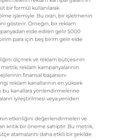
işletmelerin reklam kampanyalarının
it bir formül kullanılarak
bölme işlemiyle. Bu oran, bir işletmenin
ini gösterir. Örneğin, bir reklam
panyadan elde edilen gelir 5000
irim para için beş birim gelir elde
iğini ölçmek ve reklam bütçesinin
u metrik, reklam kampanyalarının
jilerinin finansal başarısını
angi reklam kanallarının en yüksek
ı bu kanallara yönlendirmelerine
arın iyileştirilmesi veya yeniden
ın etkinliğini değerlendirmeleri ve
ndan kritik bir öneme sahiptir. Bu metrik,
e atamalarını daha etkili bir şekilde