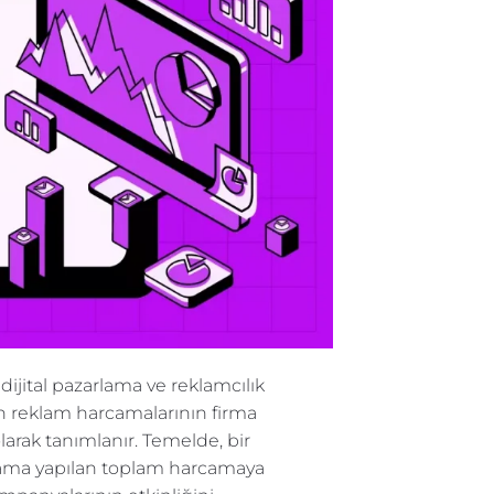
jital pazarlama ve reklamcılık
lan reklam harcamalarının firma
larak tanımlanır. Temelde, bir
eklama yapılan toplam harcamaya