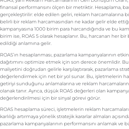
ROAS, yani Reklam Harcamalarının Geri Dönüşüm Oranı, 
finansal performansını ölçen bir metriktir. Hesaplama, bas
gerçekleştirilir: elde edilen geliri, reklam harcamalarına 
belirli bir reklam harcamasından ne kadar gelir elde ettiğ
kampanyasına 1000 birim para harcandığında ve bu kam
birim ise, ROAS 5 olarak hesaplanır. Bu, harcanan her bir b
edildiği anlamına gelir.
ROAS’ın hesaplanması, pazarlama kampanyalarının etkinl
dağıtımını optimize etmek için son derece önemlidir. B
maliyetini doğrudan gelirle karşılaştırarak, pazarlama strate
değerlendirmek için net bir yol sunar. Bu, işletmelerin h
getiriyi sunduğunu anlamalarına ve reklam harcamaların
olanak tanır. Ayrıca, düşük ROAS değerleri olan kampanyal
değerlendirilmesi için bir sinyal görevi görür.
ROAS hesaplama süreci, işletmelerin reklam harcamaların
karlılığı artırmaya yönelik stratejik kararlar almaları açısı
pazarlama kampanyalarının performansını anlamak ve bütç