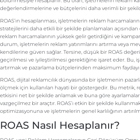
bölünmesiyle hesaplanır. Bu oran, işletmelerin reklam ka
değerlendirmelerine ve bütçelerini daha verimli bir şeki
ROAS’ın hesaplanması, işletmelerin reklam harcamaların
stratejilerini daha etkili bir şekilde planlamaları açısınd
reklam harcamalarının yüksek gelir getirdiğini ve kampan
durum, işletmelerin reklam yatırımlarını artırma veya me
kendilerine güven sağlar. Tersine, düşük bir ROAS değeri,
geçirilmesi ve iyileştirilmesi gerektiğine işaret eder. Bu, i
artırmak ve pazarlama bütçelerinden maksimum faydayı sa
ROAS, dijital reklamcılık dünyasında bir işletmenin pazarl
ölçmek için kullanılan hayati bir göstergedir. Bu metrik,
etkisini net bir şekilde anlamak ve buna göre ayarlamalar
vazgeçilmez bir araçtır. ROAS’ı etkin bir şekilde kullanm
optimizasyonuna ve işletmelerin genel karlılığının artırı
ROAS Nasıl Hesaplanır?