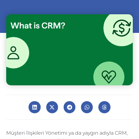
Müşteri İlişkileri Yönetimi ya da yaygın adıyla CRM,